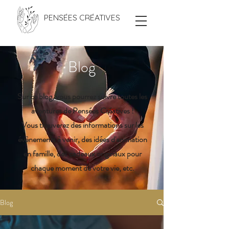
PENSÉES CRÉATIVES
Blog
Sur ce blog, vous pourrez suivre toutes les
aventures de Pensées Créatives !
Vous trouverez des informations sur les
évènements à venir, des idées d'animation
en famille, des cadeaux originaux pour
chaque moment de votre vie, etc.
Blog